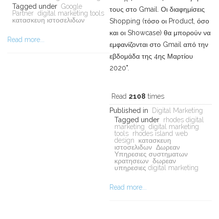
Tagged under
Google
τους στο Gmail. Οι διαφημίσεις
Partner
digital marketing tools
κατασκευη ιστοσελιδων
Shopping (τόσο οι Product, όσο
και οι Showcase) θα μπορούν να
Read more...
εμφανίζονται στο Gmail από την
εβδομάδα της 4ης Μαρτίου
2020".
Read
2108
times
Published in
Digital Marketing
Tagged under
rhodes digital
marketing
digital marketing
tools
rhodes island web
design
κατασκευη
ιστοσελιδων
Δωρεαν
Υπηρεσιες συστηματων
κρατησεων
δωρεαν
υπηρεσιες digital marketing
Read more...