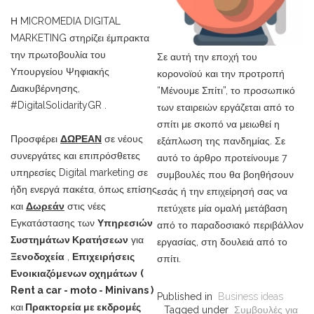
Η MICROMEDIA DIGITAL
MARKETING στηρίζει έμπρακτα
την πρωτοβουλία του
Σε αυτή την εποχή του
Υπουργείου Ψηφιακής
κορονοϊού και την προτροπή
Διακυβέρνησης,
“Μένουμε Σπίτι”, το προσωπικό
#DigitalSolidarityGR .
των εταιρειών εργάζεται από το
σπίτι με σκοπό να μειωθεί η
Προσφέρει
ΔΩΡΕΑΝ
σε νέους
εξάπλωση της πανδημίας. Σε
συνεργάτες και επιπρόσθετες
αυτό το άρθρο προτείνουμε 7
υπηρεσίες Digital marketing σε
συμβουλές που θα βοηθήσουν
ήδη ενεργά πακέτα, όπως επίσης
εσάς ή την επιχείρησή σας να
και
Δωρεάν
στις νέες
πετύχετε μία ομαλή μετάβαση
Εγκατάστασης των
Υπηρεσιών
από το παραδοσιακό περιβάλλον
Συστημάτων Κρατήσεων
για
εργασίας, στη δουλειά από το
Ξενοδοχεία
,
Επιχειρήσεις
σπίτι.
Ενοικιαζόμενων οχημάτων
(
Rent a car - moto - Minivans )
Published in
Business ideas
και
Πρακτορεία με εκδρομές
Tagged under
Συμβουλές για