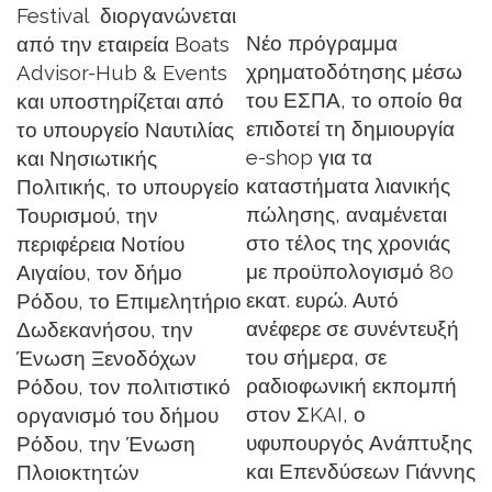
Festival διοργανώνεται
Νέο πρόγραμμα
από την εταιρεία Boats
χρηματοδότησης μέσω
Advisor-Hub & Events
του ΕΣΠΑ, το οποίο θα
και υποστηρίζεται από
επιδοτεί τη δημιουργία
το υπουργείο Ναυτιλίας
e-shop για τα
και Νησιωτικής
καταστήματα λιανικής
Πολιτικής, το υπουργείο
πώλησης, αναμένεται
Τουρισμού, την
στο τέλος της χρονιάς
περιφέρεια Νοτίου
με προϋπολογισμό 80
Αιγαίου, τον δήμο
εκατ. ευρώ. Αυτό
Ρόδου, το Επιμελητήριο
ανέφερε σε συνέντευξή
Δωδεκανήσου, την
του σήμερα, σε
Ένωση Ξενοδόχων
ραδιοφωνική εκπομπή
Ρόδου, τον πολιτιστικό
στον ΣKAI, ο
οργανισμό του δήμου
υφυπουργός Ανάπτυξης
Ρόδου, την Ένωση
και Επενδύσεων Γιάννης
Πλοιοκτητών