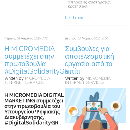
Υπηρεσιες συστηματων
κρατησεων
Read more...
Πέμπτη, 02 Απριλίου 2020 13:36
Δευτέρα, 23 Μαρτίου 2020 16:00
Η MICROMEDIA
Συμβουλές για
συμμετέχει στην
αποτελεσματική
πρωτοβουλία
εργασία από το
#DigitalSolidarityGR
σπίτι
Written by
MICROMEDIA
Written by
MICROMEDIA
INTERNET SERVICES
INTERNET SERVICES
Η MICROMEDIA DIGITAL
MARKETING συμμετέχει
στην πρωτοβουλία του
Υπουργείου Ψηφιακής
Διακυβέρνησης,
#DigitalSolidarityGR .