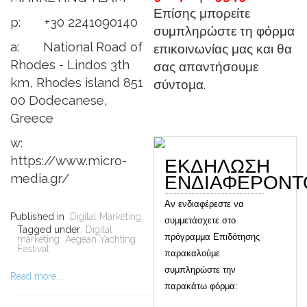
Επίσης μπορείτε
p: +30 2241090140
συμπληρώστε τη φόρμα
a: National Road of
επικοινωνίας μας και θα
Rhodes - Lindos 3th
σας απαντήσουμε
km, Rhodes island 851
σύντομα.
00 Dodecanese,
Greece
w:
https://www.micro-
EΚΔΗΛΩΣΗ
media.gr/
ΕΝΔΙΑΦΕΡΟΝΤ
Αν ενδιαφέρεστε να
Published in
Digital Marketing
συμμετάσχετε στo
Tagged under
Digital
πρόγραμμα Επιδότησης
marketing
Aegean Yachting
Festival
παρακαλούμε
συμπληρώστε την
Read more...
παρακάτω φόρμα: