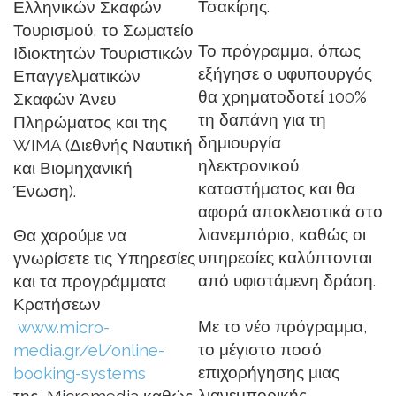
Τσακίρης.
Ελληνικών Σκαφών
Τουρισμού, το Σωματείο
Το πρόγραμμα, όπως
Ιδιοκτητών Τουριστικών
εξήγησε ο υφυπουργός
Επαγγελματικών
θα χρηματοδοτεί 100%
Σκαφών Άνευ
τη δαπάνη για τη
Πληρώματος και της
δημιουργία
WIMA (Διεθνής Ναυτική
ηλεκτρονικού
και Βιομηχανική
καταστήματος και θα
Ένωση).
αφορά αποκλειστικά στο
λιανεμπόριο, καθώς οι
Θα χαρούμε να
υπηρεσίες καλύπτονται
γνωρίσετε τις Υπηρεσίες
από υφιστάμενη δράση.
και τα προγράμματα
Κρατήσεων
Με το νέο πρόγραμμα,
www.micro-
το μέγιστο ποσό
media.gr/el/online-
επιχορήγησης μιας
booking-systems
λιανεμπορικής