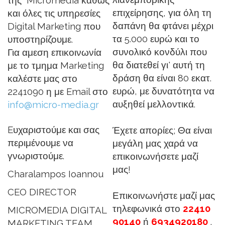
της Micromedia καθώς
επιχείρησης, για όλη τη
και όλες τις υπηρεσίες
δαπάνη θα φτάνει μέχρι
Digital Marketing που
τα 5.000 ευρώ και το
υποστηρίζουμε.
συνολικό κονδύλι που
Για αμεση επικοινωνία
θα διατεθεί γι' αυτή τη
με το τμημα Marketing
δράση θα είναι 80 εκατ.
καλέστε μας στο
ευρώ, με δυνατότητα να
2241090 η με Email στο
αυξηθεί μελλοντικά.
info@micro-media.gr
Eυχαριστούμε και σας
Έχετε απορίες; Θα είναι
περιμένουμε να
μεγάλη μας χαρά να
γνωριστούμε.
επικοινωνήσετε μαζί
μας!
Charalampos Ioannou
CEO DIRECTOR
Επικοινωνήστε μαζί μας
τηλεφωνικά στο
22410
MICROMEDIA DIGITAL
90140
ή
6934920180
.
MARKETING TEAM