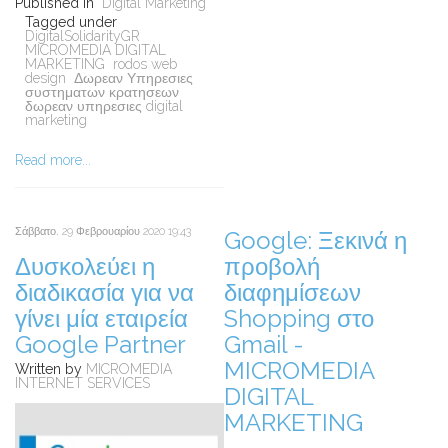
Published in
Digital Marketing
Tagged under
DigitalSolidarityGR
MICROMEDIA DIGITAL
MARKETING
rodos web
design
Δωρεαν Υπηρεσιες
συστηματων κρατησεων
δωρεαν υπηρεσιες digital
marketing
Read more...
Σάββατο, 29 Φεβρουαρίου 2020 19:43
Google: Ξεκινά η
Δυσκολεύει η
προβολή
διαδικασία για να
διαφημίσεων
γίνει μία εταιρεία
Shopping στο
Google Partner
Gmail -
MICROMEDIA
Written by
MICROMEDIA
INTERNET SERVICES
DIGITAL
MARKETING