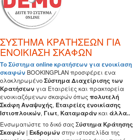
ΣΥΣΤΗΜΑ ΚΡΑΤΗΣΕΩΝ ΓΙΑ
ΕΝΟΙΚΙΑΣΗ ΣΚΑΦΩΝ
Το Σύστημα online κρατήσεων για ενοικίαση
σκαφών
ΒOOKINGPLAN προσφέρει ενα
ολοκληρωμένο
Σύστημα Διαχείρισης των
Κρατήσεων
για Εταιρείες και πρακτορεία
ενοικιαζόμενων σκαφών όπως
πολυτελή
Σκάφη Αναψυχής
,
Εταιρείες ενοικίασης
Ιστιοπλοικών
,
Γ
ιωτ
,
Καταμαράν
και
άλλα..
Ενσωματώστε το δικό σας Σ
ύστημα Κράτησης
Σκαφών
|
Εκδρομών
στην ιστοσελίδα της