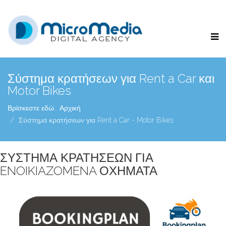
Σύστημα κρατήσεων για Rent a Car και
Motor Bikes
Βρίσκεστε εδώ:
Αρχική
Σύστημα κρατήσεων για Rent a Car - Motor Bikes
ΣΥΣΤΗΜΑ ΚΡΑΤΗΣΕΩΝ ΓΙΑ
ENOIKIAZOMENA ΟΧΗΜΑΤΑ