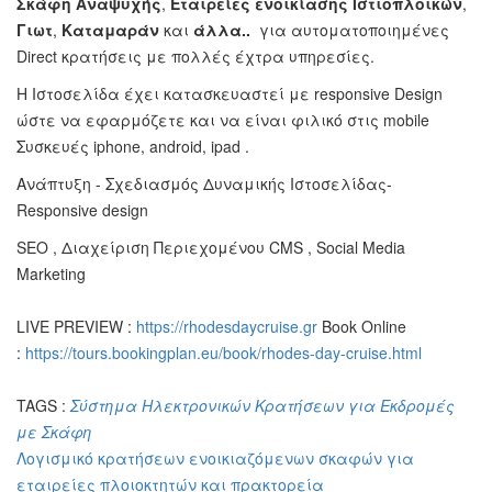
Σκάφη Αναψυχής
,
Εταιρείες ενοικίασης Ιστιοπλοικών
,
Γιωτ
,
Καταμαράν
και
άλλα..
για αυτοματοποιημένες
Direct κρατήσεις με πολλές έχτρα υπηρεσίες.
Η Ιστοσελίδα έχει κατασκευαστεί με responsive Design
ώστε να εφαρμόζετε και να είναι φιλικό στις mobile
Συσκευές iphone, android, ipad .
Ανάπτυξη - Σχεδιασμός Δυναμικής Ιστοσελίδας-
Responsive design
SEO , Διαχείριση Περιεχομένου CMS , Social Media
Marketing
LIVE PREVIEW :
https://rhodesdaycruise.gr
Book Online
:
https://tours.bookingplan.eu/book/rhodes-day-cruise.html
TAGS :
Σύστημα Ηλεκτρονικών Κρατήσεων για Εκδρομές
με Σκάφη
Λογισμικό κρατήσεων ενοικιαζόμενων σκαφών για
εταιρείες πλοιοκτητών και πρακτορεία